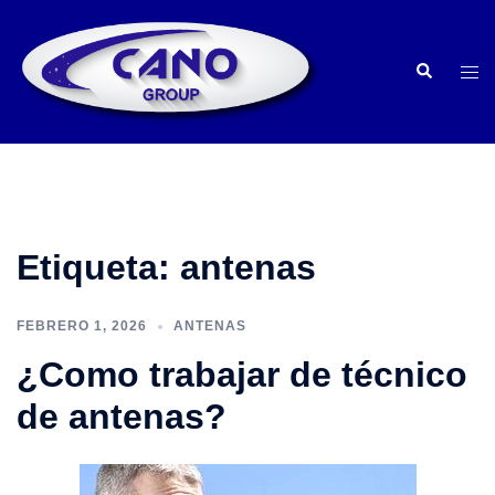
Saltar
al
Buscar
contenido
Alte
men
Etiqueta:
antenas
FEBRERO 1, 2026
ANTENAS
¿Como trabajar de técnico
de antenas?