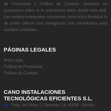
de Privacidad y Política de Cookies. Nosotros no
guardamos datos ni le solicitamos datos desde esta web.
Las cookies empleadas solo tienen como única finalidad la
de poder ofrecer una navegación más beneficiosa para
nuestros visitantes.
PÁGINAS LEGALES
Nota Legal
Política de Privacidad
Política de Cookies
CANO INSTALACIONES
TECNOLÓGICAS EFICIENTES S.L.
Polg. Ind Store, C/ Tenazas 1.4, 41008 - Sevilla