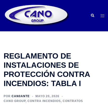
Saltar
al
Buscar
contenido
Alte
men
REGLAMENTO DE
INSTALACIONES DE
PROTECCIÓN CONTRA
INCENDIOS: TABLA I
POR
CAN0ANTE
MAYO 20, 2026
CANO GROUP
,
CONTRA INCENDIOS
,
CONTRATOS