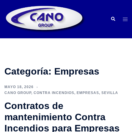
Saltar
al
Buscar
contenido
Alte
men
Categoría:
Empresas
MAYO 18, 2026
CANO GROUP
,
CONTRA INCENDIOS
,
EMPRESAS
,
SEVILLA
Contratos de
mantenimiento Contra
Incendios para Empresas