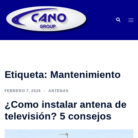
Saltar
al
Buscar
contenido
Alte
men
Etiqueta:
Mantenimiento
FEBRERO 7, 2026
ANTENAS
¿Como instalar antena de
televisión? 5 consejos