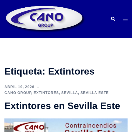
Saltar
al
Buscar
contenido
Alte
men
Etiqueta:
Extintores
ABRIL 10, 2026
CANO GROUP
,
EXTINTORES
,
SEVILLA
,
SEVILLA ESTE
Extintores en Sevilla Este